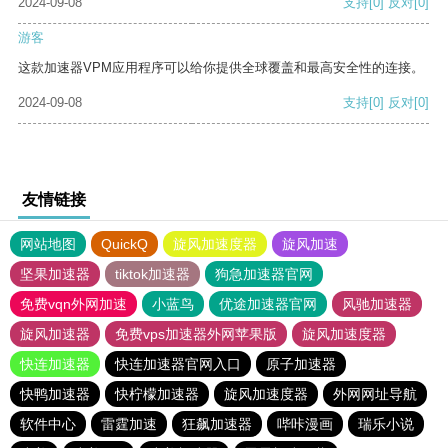
2024-09-08
支持
[0]
反对
[0]
游客
这款加速器VPM应用程序可以给你提供全球覆盖和最高安全性的连接。
2024-09-08
支持
[0]
反对
[0]
友情链接
网站地图
QuickQ
旋风加速度器
旋风加速
坚果加速器
tiktok加速器
狗急加速器官网
免费vqn外网加速
小蓝鸟
优途加速器官网
风驰加速器
旋风加速器
免费vps加速器外网苹果版
旋风加速度器
快连加速器
快连加速器官网入口
原子加速器
快鸭加速器
快柠檬加速器
旋风加速度器
外网网址导航
软件中心
雷霆加速
狂飙加速器
哔咔漫画
瑞乐小说