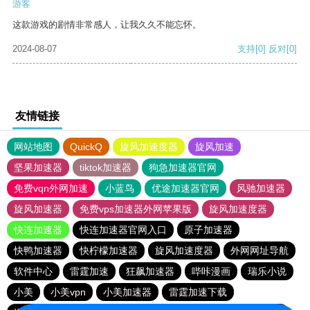
游客
这款游戏的剧情非常感人，让我久久不能忘怀。
2024-08-07
支持
[0]
反对
[0]
友情链接
网站地图
QuickQ
旋风加速度器
旋风加速
坚果加速器
tiktok加速器
狗急加速器官网
免费vqn外网加速
小蓝鸟
优途加速器官网
风驰加速器
旋风加速器
免费vps加速器外网苹果版
旋风加速度器
快连加速器
快连加速器官网入口
原子加速器
快鸭加速器
快柠檬加速器
旋风加速度器
外网网址导航
软件中心
雷霆加速
狂飙加速器
哔咔漫画
瑞乐小说
小美
小美vpn
小美加速器
雷霆加速下载