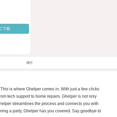
PC下载
排行
 This is where Ghelper comes in. With just a few clicks
rom tech support to home repairs. Ghelper is not only
 Ghelper streamlines the process and connects you with
lanning a party, Ghelper has you covered. Say goodbye to