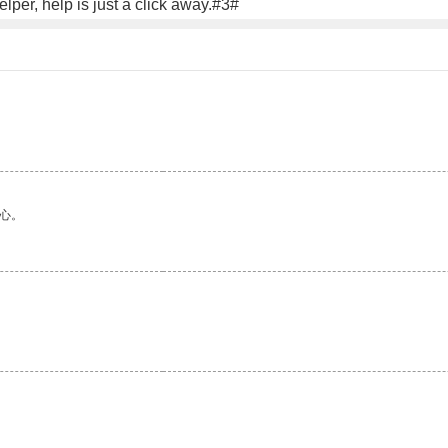
per, help is just a click away.#3#
心。