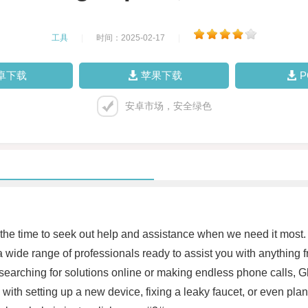
工具
|
时间：2025-02-17
|
卓下载
苹果下载
安卓市场，安全绿色
nd the time to seek out help and assistance when we need it most.
wide range of professionals ready to assist you with anything f
s searching for solutions online or making endless phone calls,
 with setting up a new device, fixing a leaky faucet, or even p