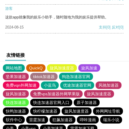
游客
这款app就像我的娱乐小助手，随时随地为我的娱乐提供帮助。
2024-08-15
支持
[0]
反对
[0]
友情链接
网站地图
QuickQ
旋风加速度器
旋风加速
坚果加速器
tiktok加速器
狗急加速器官网
免费vqn外网加速
小蓝鸟
优途加速器官网
风驰加速器
旋风加速器
免费vps加速器外网苹果版
旋风加速度器
快连加速器
快连加速器官网入口
原子加速器
快鸭加速器
快柠檬加速器
旋风加速度器
外网网址导航
软件中心
雷霆加速
狂飙加速器
哔咔漫画
瑞乐小说
小美
小美vpn
小美加速器
雷霆加速下载